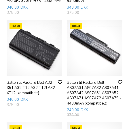
AS10B73 AS10B75 - 4400mAh
4400mAh
340,00
DKK
340,00
DKK
375,00
375,00
Tilbud
Tilbud
Batteri til Packard Bell A32-
Batteri til Packard Bell
X51 A32-T12 A32-T12J A32-
AS07A31 AS07A32 AS07A41
XT12 (kompatibelt)
AS07A42 AS07A51 AS07A52
AS07A71 AS07A72 AS07A75 -
340,00
DKK
4400mAh (kompatibelt)
375,00
240,00
DKK
375,00
Tilbud
Tilbud