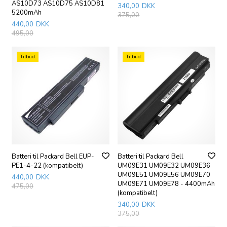
AS10D73 AS10D75 AS10D81
340,00
DKK
5200mAh
375,00
440,00
DKK
495,00
Tilbud
Tilbud
Batteri til Packard Bell EUP-
Batteri til Packard Bell
PE1-4-22 (kompatibelt)
UM09E31 UM09E32 UM09E36
UM09E51 UM09E56 UM09E70
440,00
DKK
UM09E71 UM09E78 - 4400mAh
475,00
(kompatibelt)
340,00
DKK
375,00