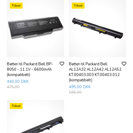
Tilbud
Tilbud
Batteri til Packard Bell BP-
Batteri til Packard Bell
8050 - 11.1V - 6600mAh
AL12A32 AL12A42 AL12A52
(kompatibelt)
KT.00403.003 KT.00403.012
(kompatibelt)
440,00
DKK
475,00
495,00
DKK
595,00
Tilbud