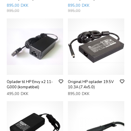
895,00
DKK
895,00
DKK
995,00
995,00
Oplader til HP Envy x2 11-
Original HP oplader 19.5V
G000 (kompatibel)
10.3A (7.4x5.0)
495,00
DKK
895,00
DKK