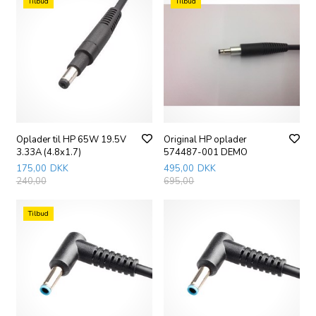
Tilbud
Tilbud
Oplader til HP 65W 19.5V
Original HP oplader
3.33A (4.8x1.7)
574487-001 DEMO
175,00
DKK
495,00
DKK
240,00
695,00
Tilbud