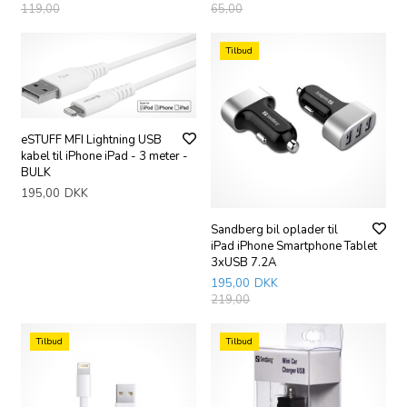
119,00
65,00
Tilbud
eSTUFF MFI Lightning USB
kabel til iPhone iPad - 3 meter -
BULK
195,00
DKK
Sandberg bil oplader til
iPad iPhone Smartphone Tablet
3xUSB 7.2A
195,00
DKK
219,00
Tilbud
Tilbud