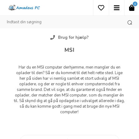
0
Prisgaranti
MSI
Har du en MSI computer derhjemme, men mangler du en
oplader til den? Så er du kommet til det helt rette sted. Lige
her på siden har vi nemlig samlet et stort udvalg af MSI
opladere, og der er nogle til enhver computermodel fra
samme brand. Det vil sige, at du garanteret også finder en
oplader, der matcher den MSI computer, som du mangler én
til. Så skynd dig at gå på opdagelse i udvalget allerede i dag,
så du kan komme godt i gang med at bruge din nye MSI
computer!