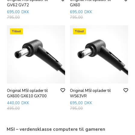
GV62 GV72
GX60
695,00
DKK
695,00
DKK
795,00
795,00
Tilbud
Tilbud
Original MSI oplader til
Original MSI oplader til
GX600 GX610 GX700
WS63VR
440,00
DKK
695,00
DKK
495,00
795,00
MSI – verdensklasse computere til gameren