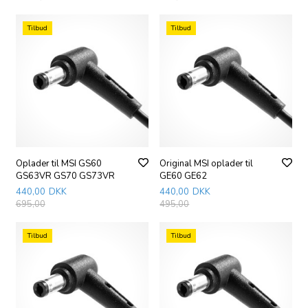
Tilbud
Tilbud
Oplader til MSI GS60
Original MSI oplader til
GS63VR GS70 GS73VR
GE60 GE62
440,00
DKK
440,00
DKK
695,00
495,00
Tilbud
Tilbud