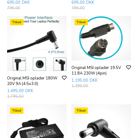
695,00
DKK
695,00
DKK
795,00
795,00
Tilbud
Tilbud
Original MSI oplader 19.5V
11.8A 230W (4pin)
Original MSI oplader 180W
1.195,00
DKK
20V 9A (4.5x3.0)
1.295,00
1.495,00
DKK
1.795,00
Tilbud
Tilbud