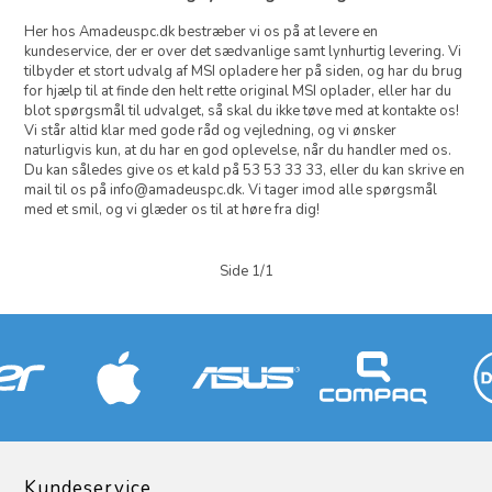
Her hos Amadeuspc.dk bestræber vi os på at levere en
kundeservice, der er over det sædvanlige samt lynhurtig levering. Vi
tilbyder et stort udvalg af MSI opladere her på siden, og har du brug
for hjælp til at finde den helt rette original MSI oplader, eller har du
blot spørgsmål til udvalget, så skal du ikke tøve med at kontakte os!
Vi står altid klar med gode råd og vejledning, og vi ønsker
naturligvis kun, at du har en god oplevelse, når du handler med os.
Du kan således give os et kald på 53 53 33 33, eller du kan skrive en
mail til os på info@amadeuspc.dk. Vi tager imod alle spørgsmål
med et smil, og vi glæder os til at høre fra dig!
Side 1/1
Kundeservice