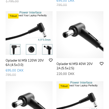
695,00
DKK
1.795,00
795,00
Tilbud
Oplader til MSI 120W 20V
Oplader til MSI 40W 20V
6A (4.5x3.0)
2A (5.5x2.5)
695,00
DKK
220,00
DKK
795,00
Tilbud