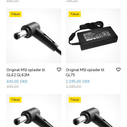
495,00
795,00
Tilbud
Tilbud
Original MSI oplader til
Original MSI oplader til
GL62 GL62M
GL75
440,00
DKK
1.195,00
DKK
495,00
1.295,00
Tilbud
Tilbud