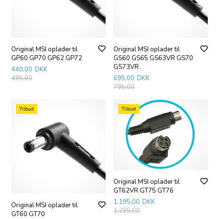
Original MSI oplader til
Original MSI oplader til
GP60 GP70 GP62 GP72
GS60 GS65 GS63VR GS70
GS73VR
440,00
DKK
495,00
695,00
DKK
795,00
Tilbud
Tilbud
Original MSI oplader til
GT62VR GT75 GT76
1.195,00
DKK
Original MSI oplader til
1.295,00
GT60 GT70