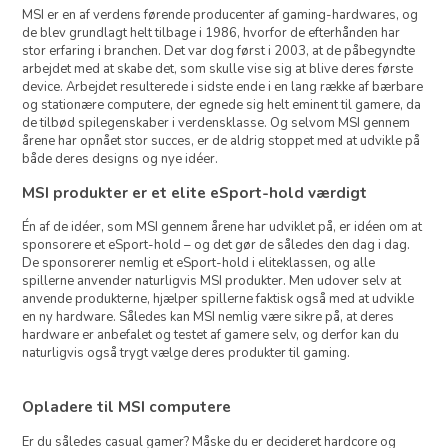
MSI er en af verdens førende producenter af gaming-hardwares, og
de blev grundlagt helt tilbage i 1986, hvorfor de efterhånden har
stor erfaring i branchen. Det var dog først i 2003, at de påbegyndte
arbejdet med at skabe det, som skulle vise sig at blive deres første
device. Arbejdet resulterede i sidste ende i en lang række af bærbare
og stationære computere, der egnede sig helt eminent til gamere, da
de tilbød spilegenskaber i verdensklasse. Og selvom MSI gennem
årene har opnået stor succes, er de aldrig stoppet med at udvikle på
både deres designs og nye idéer.
MSI produkter er et elite eSport-hold værdigt
Én af de idéer, som MSI gennem årene har udviklet på, er idéen om at
sponsorere et eSport-hold – og det gør de således den dag i dag.
De sponsorerer nemlig et eSport-hold i eliteklassen, og alle
spillerne anvender naturligvis MSI produkter. Men udover selv at
anvende produkterne, hjælper spillerne faktisk også med at udvikle
en ny hardware. Således kan MSI nemlig være sikre på, at deres
hardware er anbefalet og testet af gamere selv, og derfor kan du
naturligvis også trygt vælge deres produkter til gaming.
Opladere til MSI computere
Er du således casual gamer? Måske du er decideret hardcore og