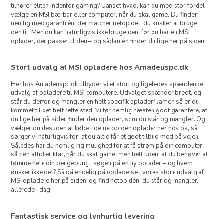
tilhører eliten indenfor gaming? Uanset hvad, kan du med stor fordel
vælge en MSI bærbar eller computer, når du skal game. Du finder
nemlig med garanti én, der matcher netop det, du ønsker at bruge
den til. Men du kan naturligvis ikke bruge den, før du har en MSI
oplader, der passer til den – og sådan én finder du lige her på siden!
Stort udvalg af MSI opladere hos Amadeuspc.dk
Her hos Amadeuspc.dk tilbyder vi et stort og ligeledes spændende
udvalg af opladere til MSI computere. Udvalget spænder bredt, og
står du derfor og mangler en helt specifik oplader? Jamen så er du
kommet til det helt rette sted. Vi tør nemlig næsten godt garantere, at
du lige her på siden finder den oplader, som du står og mangler. Og
vælger du desuden at købe lige netop dén oplader her hos os, så
sørger vi naturligvis for, at du altid får et godt tilbud med på vejen.
Således har du nemlig rig mulighed for at få strøm på din computer,
så den altid er klar, når du skal game, men helt uden, at du behøver at
tømme hele din pengepung i søgen på en ny oplader – og hvem
ønsker ikke det? Så gå endelig på opdagelse i vores store udvalg af
MSI opladere her på siden, og find netop dén, du står og mangler,
allerede i dag!
Fantastisk service og lynhurtig levering